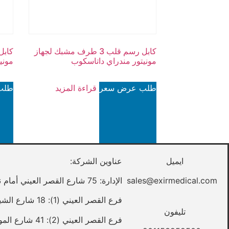
كابل رسم قلب 3 طرف مشبك لجهاز
مونيتور مندراي داتاسكوب
مونيتو
طلب عرض سعر
قراءة المزيد
طلب
ايميل
عناوين الشركة:
sales@exirmedical.com
الإدارة: 75 شارع القصر العيني أمام نقابة الأطباء – القاهرة
فرع القصر العيني (1): 18 شارع الشيخ علي يوسف – القصر العيني – القاهرة
تليفون
فرع القصر العيني (2): 41 شارع المواردي – القصر العيني – القاهرة