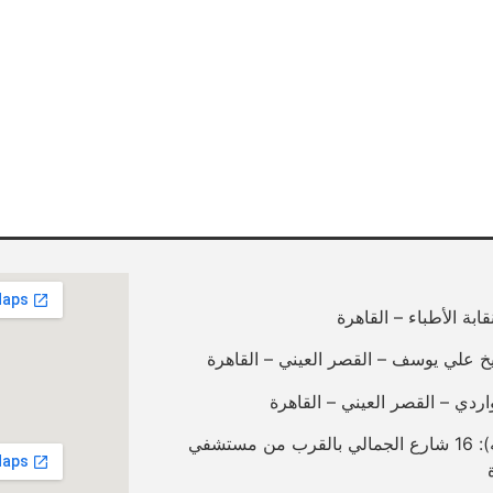
فرع الجمالية (صيدلية المستعلي بالله): 16 شارع الجمالي بالقرب من مستشفي