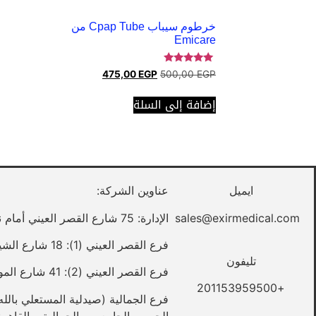
خرطوم سيباب Cpap Tube من
Emicare
تم التقييم
475,00
EGP
500,00
EGP
5.00
من 5
إضافة إلى السلة
ايميل
عناوين الشركة:
sales@exirmedical.com
الإدارة: 75 شارع القصر العيني أمام نقابة الأطباء – القاهرة
فرع القصر العيني (1): 18 شارع الشيخ علي يوسف – القصر العيني – القاهرة
تليفون
فرع القصر العيني (2): 41 شارع المواردي – القصر العيني – القاهرة
+201153959500
الحسين الجامعي – الجمالية – القاهرة