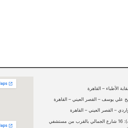
فرع الجمالية (صيدلية المستعلي بالله): 16 شارع الجمالي بالقرب من مستشفي