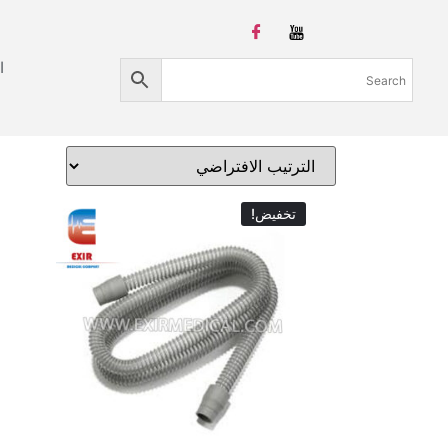
ا
تخفيض!